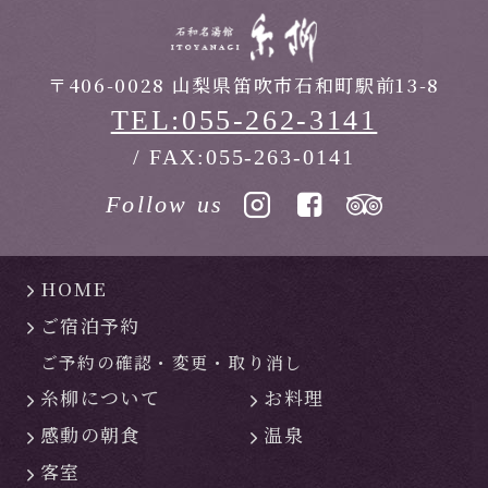
〒406-0028 山梨県笛吹市石和町駅前13-8
TEL:055-262-3141
/ FAX:055-263-0141
Follow us
HOME
ご宿泊予約
ご予約の確認・
変更・
取り消し
糸柳について
お料理
感動の朝食
温泉
客室